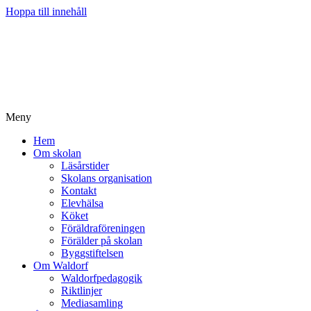
Hoppa till innehåll
Meny
Hem
Om skolan
Läsårstider
Skolans organisation
Kontakt
Elevhälsa
Köket
Föräldraföreningen
Förälder på skolan
Byggstiftelsen
Om Waldorf
Waldorfpedagogik
Riktlinjer
Mediasamling