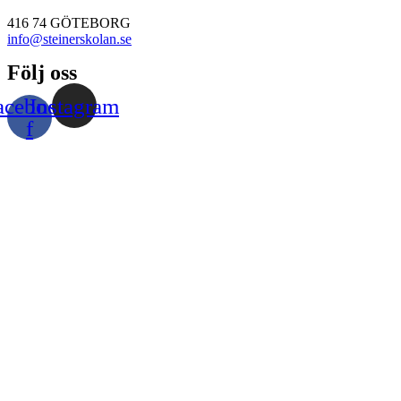
416 74 GÖTEBORG
info@steinerskolan.se
Följ oss
acebook-
Instagram
f