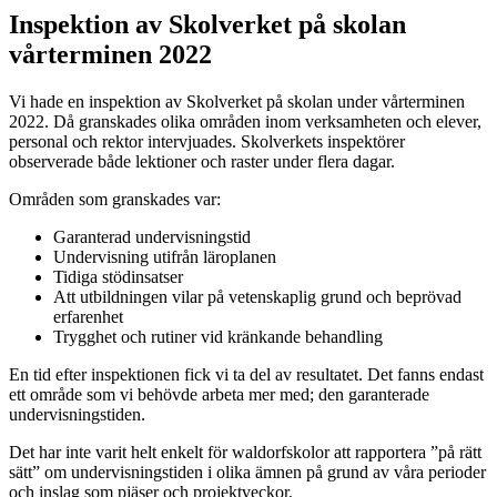
Inspektion av Skolverket på skolan
vårterminen 2022
Vi hade en inspektion av Skolverket på skolan under vårterminen
2022. Då granskades olika områden inom verksamheten och elever,
personal och rektor intervjuades. Skolverkets inspektörer
observerade både lektioner och raster under flera dagar.
Områden som granskades var:
Garanterad undervisningstid
Undervisning utifrån läroplanen
Tidiga stödinsatser
Att utbildningen vilar på vetenskaplig grund och beprövad
erfarenhet
Trygghet och rutiner vid kränkande behandling
En tid efter inspektionen fick vi ta del av resultatet. Det fanns endast
ett område som vi behövde arbeta mer med; den garanterade
undervisningstiden.
Det har inte varit helt enkelt för waldorfskolor att rapportera ”på rätt
sätt” om undervisningstiden i olika ämnen på grund av våra perioder
och inslag som pjäser och projektveckor.