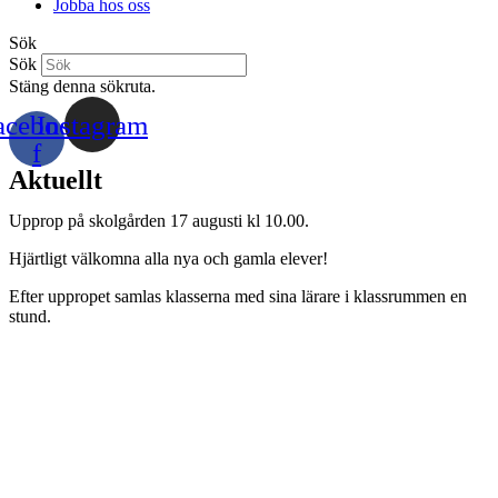
Jobba hos oss
Sök
Sök
Stäng denna sökruta.
acebook-
Instagram
f
Aktuellt
Upprop på skolgården 17 augusti kl 10.00.
Hjärtligt välkomna alla nya och gamla elever!
Efter uppropet samlas klasserna med sina lärare i klassrummen en
stund.