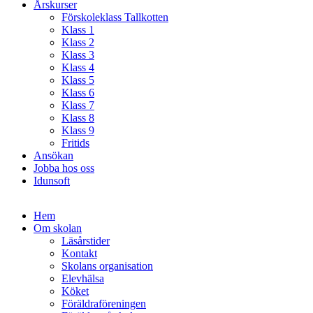
Årskurser
Förskoleklass Tallkotten
Klass 1
Klass 2
Klass 3
Klass 4
Klass 5
Klass 6
Klass 7
Klass 8
Klass 9
Fritids
Ansökan
Jobba hos oss
Idunsoft
Hem
Om skolan
Läsårstider
Kontakt
Skolans organisation
Elevhälsa
Köket
Föräldraföreningen