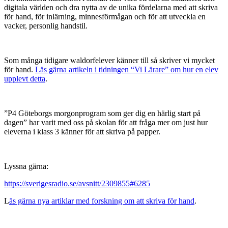
digitala världen och dra nytta av de unika fördelarna med att skriva
för hand, för inlärning, minnesförmågan och för att utveckla en
vacker, personlig handstil.
Som många tidigare waldorfelever känner till så skriver vi mycket
för hand.
Läs gärna artikeln i tidningen “Vi Lärare” om hur en elev
upplevt detta
.
”P4 Göteborgs morgonprogram som ger dig en härlig start på
dagen” har varit med oss på skolan för att fråga mer om just hur
eleverna i klass 3 känner för att skriva på papper.
Lyssna gärna:
https://sverigesradio.se/avsnitt/2309855#6285
L
äs gärna nya artiklar med forskning om att skriva för hand
.