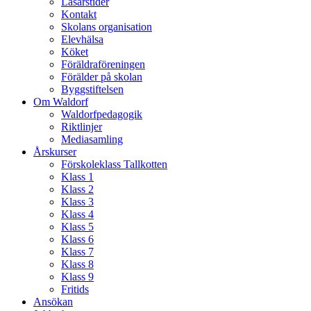
Läsårstider
Kontakt
Skolans organisation
Elevhälsa
Köket
Föräldraföreningen
Förälder på skolan
Byggstiftelsen
Om Waldorf
Waldorfpedagogik
Riktlinjer
Mediasamling
Årskurser
Förskoleklass Tallkotten
Klass 1
Klass 2
Klass 3
Klass 4
Klass 5
Klass 6
Klass 7
Klass 8
Klass 9
Fritids
Ansökan