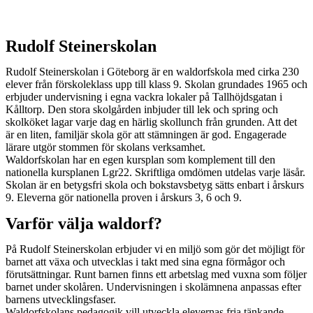
Rudolf Steinerskolan
Rudolf Steinerskolan i Göteborg är en waldorfskola med cirka 230
elever från förskoleklass upp till klass 9. Skolan grundades 1965 och
erbjuder undervisning i egna vackra lokaler på Tallhöjdsgatan i
Kålltorp. Den stora skolgården inbjuder till lek och spring och
skolköket lagar varje dag en härlig skollunch från grunden. Att det
är en liten, familjär skola gör att stämningen är god. Engagerade
lärare utgör stommen för skolans verksamhet.
Waldorfskolan har en egen kursplan som komplement till den
nationella kursplanen Lgr22. Skriftliga omdömen utdelas varje läsår.
Skolan är en betygsfri skola och bokstavsbetyg sätts enbart i årskurs
9. Eleverna gör nationella proven i årskurs 3, 6 och 9.
Varför välja waldorf?
På Rudolf Steinerskolan erbjuder vi en miljö som gör det möjligt för
barnet att växa och utvecklas i takt med sina egna förmågor och
förutsättningar. Runt barnen finns ett arbetslag med vuxna som följer
barnet under skolåren. Undervisningen i skolämnena anpassas efter
barnens utvecklingsfaser.
Waldorfskolans pedagogik vill utveckla elevernas fria tänkande,