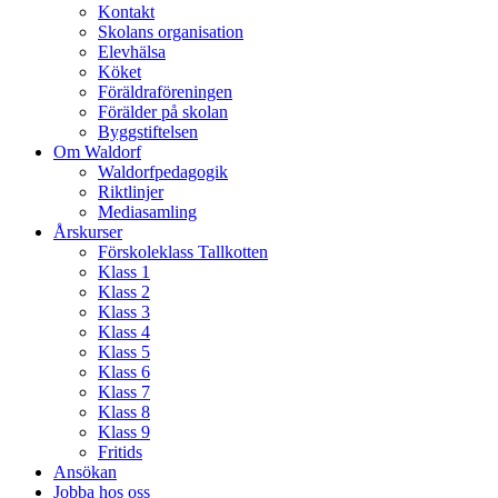
Kontakt
Skolans organisation
Elevhälsa
Köket
Föräldraföreningen
Förälder på skolan
Byggstiftelsen
Om Waldorf
Waldorfpedagogik
Riktlinjer
Mediasamling
Årskurser
Förskoleklass Tallkotten
Klass 1
Klass 2
Klass 3
Klass 4
Klass 5
Klass 6
Klass 7
Klass 8
Klass 9
Fritids
Ansökan
Jobba hos oss