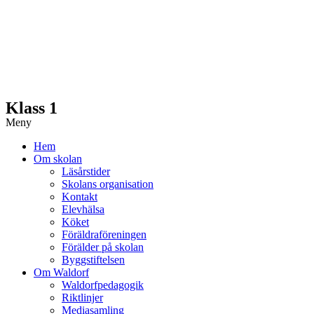
Hoppa
till
innehåll
Klass 1
Meny
Hem
Om skolan
Läsårstider
Skolans organisation
Kontakt
Elevhälsa
Köket
Föräldraföreningen
Förälder på skolan
Byggstiftelsen
Om Waldorf
Waldorfpedagogik
Riktlinjer
Mediasamling