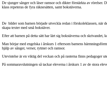
De sjunger sånger och läser ramsor och dikter förstärkta av rörelser. 
klass repeteras de fyra räknesätten, samt bokstäverna.
De bilder som barnen började utveckla redan i förskoleklassen, när de l
skapa texter med små bokstäver.
Efter att barnen på detta sätt har lärt sig bokstäverna och skrivandet,
Man börjar med engelska i årskurs 1 eftersom barnens härmningsförmåg
hjälp av sånger, verser, rytmer och ramsor.
Utevistelse är en viktig del veckan och på rasterna finns pedagoger ute
På sommaravslutningen så tackar eleverna i årskurs 1 av de stora eleve