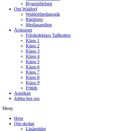
Byggstiftelsen
Om Waldorf
Waldorfpedagogik
Riktlinjer
Mediasamling
Årskurser
Förskoleklass Tallkotten
Klass 1
Klass 2
Klass 3
Klass 4
Klass 5
Klass 6
Klass 7
Klass 8
Klass 9
Fritids
Ansökan
Jobba hos oss
Meny
Hem
Om skolan
Läsårstider