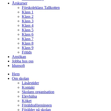
Årskurser
Förskoleklass Tallkotten
Klass 1
Klass 2
Klass 3
Klass 4
Klass 5
Klass 6
Klass 7
Klass 8
Klass 9
Fritids
Ansökan
Jobba hos oss
Idunsoft
Hem
Om skolan
Läsårstider
Kontakt
Skolans organisation
Elevhälsa
Köket
Föräldraföreningen
Förälder på skolan