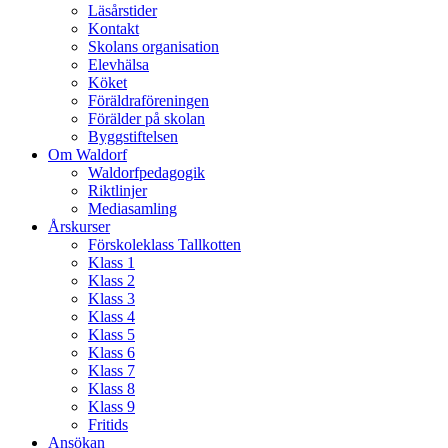
Läsårstider
Kontakt
Skolans organisation
Elevhälsa
Köket
Föräldraföreningen
Förälder på skolan
Byggstiftelsen
Om Waldorf
Waldorfpedagogik
Riktlinjer
Mediasamling
Årskurser
Förskoleklass Tallkotten
Klass 1
Klass 2
Klass 3
Klass 4
Klass 5
Klass 6
Klass 7
Klass 8
Klass 9
Fritids
Ansökan