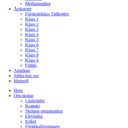
Mediasamling
Årskurser
Förskoleklass Tallkotten
Klass 1
Klass 2
Klass 3
Klass 4
Klass 5
Klass 6
Klass 7
Klass 8
Klass 9
Fritids
Ansökan
Jobba hos oss
Idunsoft
Hem
Om skolan
Läsårstider
Kontakt
Skolans organisation
Elevhälsa
Köket
Föräldraföreningen