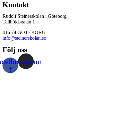
Kontakt
Rudolf Steinerskolan i Göteborg
Tallhöjdsgatan 1
416 74 GÖTEBORG
info@steinerskolan.se
Följ oss
acebook-
Instagram
f