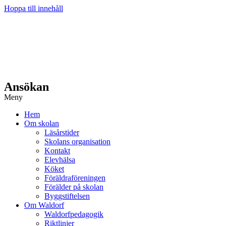
Hoppa till innehåll
Ansökan
Meny
Hem
Om skolan
Läsårstider
Skolans organisation
Kontakt
Elevhälsa
Köket
Föräldraföreningen
Förälder på skolan
Byggstiftelsen
Om Waldorf
Waldorfpedagogik
Riktlinjer