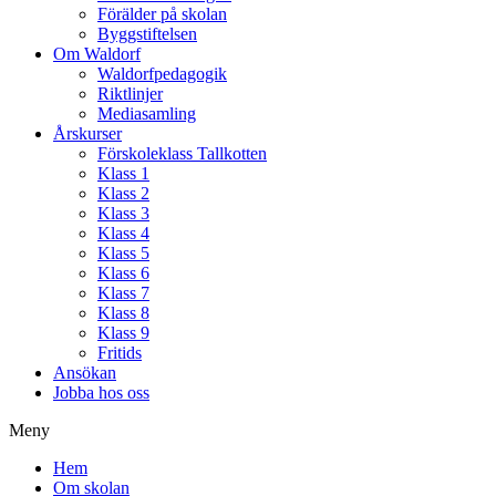
Förälder på skolan
Byggstiftelsen
Om Waldorf
Waldorfpedagogik
Riktlinjer
Mediasamling
Årskurser
Förskoleklass Tallkotten
Klass 1
Klass 2
Klass 3
Klass 4
Klass 5
Klass 6
Klass 7
Klass 8
Klass 9
Fritids
Ansökan
Jobba hos oss
Meny
Hem
Om skolan