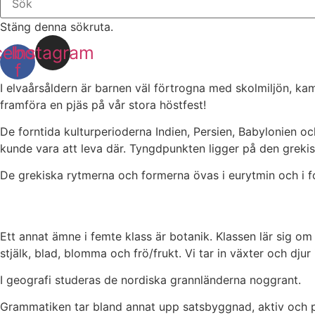
Stäng denna sökruta.
cebook-
Instagram
f
I elvaårsåldern är barnen väl förtrogna med skolmiljön, kam
framföra en pjäs på vår stora höstfest!
De forntida kulturperioderna Indien, Persien, Babylonien o
kunde vara att leva där. Tyngdpunkten ligger på den grek
De grekiska rytmerna och formerna övas i eurytmin och i
Ett annat ämne i femte klass är botanik. Klassen lär sig om 
stjälk, blad, blomma och frö/frukt. Vi tar in växter och dju
I geografi studeras de nordiska grannländerna noggrant.
Grammatiken tar bland annat upp satsbyggnad, aktiv och pa