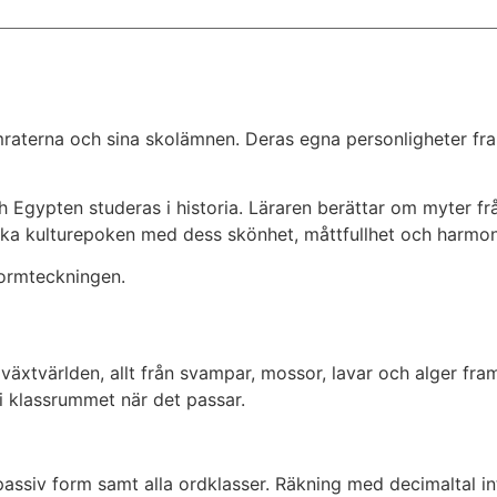
raterna och sina skolämnen. Deras egna personligheter framt
ch Egypten studeras i historia. Läraren berättar om myter f
iska kulturepoken med dess skönhet, måttfullhet och harmo
 formteckningen.
växtvärlden, allt från svampar, mossor, lavar och alger fram 
r i klassrummet när det passar.
ssiv form samt alla ordklasser. Räkning med decimaltal int